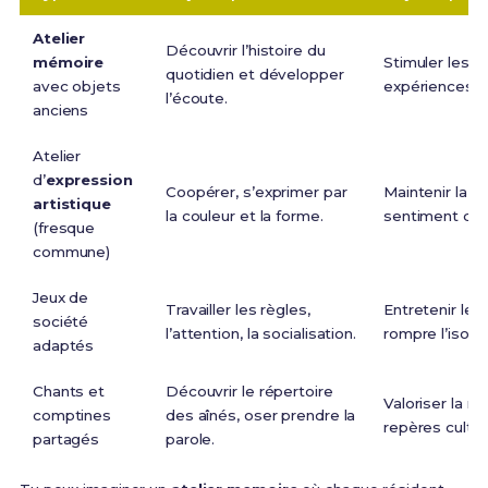
Atelier
Découvrir l’histoire du
mémoire
Stimuler les so
quotidien et développer
avec objets
expériences d
l’écoute.
anciens
Atelier
d’
expression
Coopérer, s’exprimer par
Maintenir la mo
artistique
la couleur et la forme.
sentiment d’uti
(fresque
commune)
Jeux de
Travailler les règles,
Entretenir les
société
l’attention, la socialisation.
rompre l’isole
adaptés
Chants et
Découvrir le répertoire
Valoriser la m
comptines
des aînés, oser prendre la
repères cultur
partagés
parole.