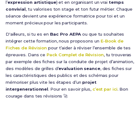
l’
expression artistique
) et en organisant un vrai
temps
convivial
, tu valorises ton stage et ton futur métier. Chaque
séance devient une expérience formatrice pour toi et un
moment précieux pour les participants.
D'ailleurs, si tu es en
Bac Pro AEPA
ou que tu souhaites
intégrer cette formation, nous proposons un
E-Book de
Fiches de Révision
pour t’aider à réviser l’ensemble de tes
épreuves. Dans ce
Pack Complet de Révision
, tu trouveras
par exemple des fiches sur la conduite de projet d’animation,
des modèles de grilles d’
evaluation seance
, des fiches sur
les caractéristiques des publics et des schémas pour
mémoriser plus vite les étapes d’un
projet
intergenerationnel
. Pour en savoir plus,
c’est par ici
. Bon
courage dans tes révisions 🚀
Prêt(e) à réussir ton examen ?
Révise efficacement avec nos
168 Fiches de
Révision
pour le Bac Pro AEPA et maximise tes