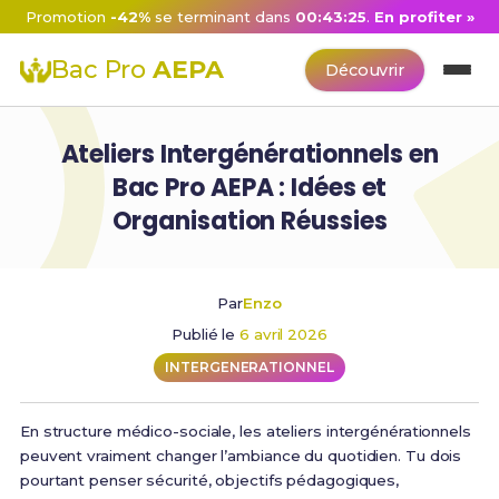
Promotion
-42%
se terminant dans
00:43:23
.
En profiter »
Bac Pro
AEPA
Découvrir
Ateliers Intergénérationnels en
Bac Pro AEPA : Idées et
Organisation Réussies
Par
Enzo
Publié le
6 avril 2026
INTERGENERATIONNEL
En structure médico-sociale, les ateliers intergénérationnels
peuvent vraiment changer l’ambiance du quotidien. Tu dois
pourtant penser sécurité, objectifs pédagogiques,