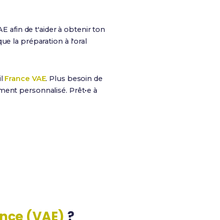
AE afin de t'aider à obtenir ton
que la préparation à l'oral
il
France VAE
. Plus besoin de
ment personnalisé. Prêt•e à
100%
Finançable via CPF
ence (VAE)
?