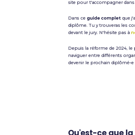
site pour t'accompagner dans t
Dans ce
guide complet
que j'
diplôme. Tu y trouveras les condi
devant le jury. N'hésite pas à
n
Depuis la réforme de 2024, le 
naviguer entre différents org
devenir le prochain diplômé•e ?
60%
Taux de validation totale
Qu'est-ce que l