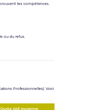
qui prouvent tes compétences.
le ou du refus.
cations Professionnelles). Voici
Durée VAE moyenne