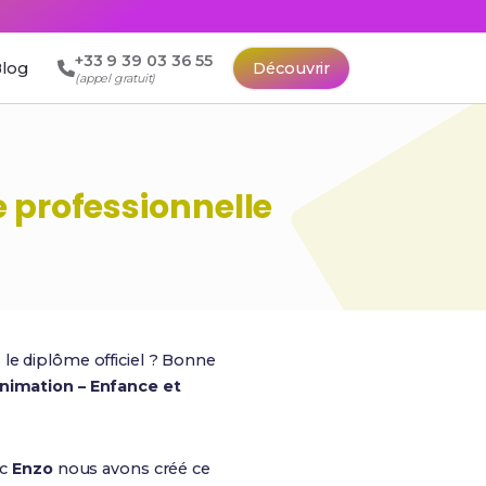
+33 9 39 03 36 55
log
Découvrir
(appel gratuit)
e professionnelle
 le diplôme officiel ? Bonne
nimation – Enfance et
ec
Enzo
nous avons créé ce