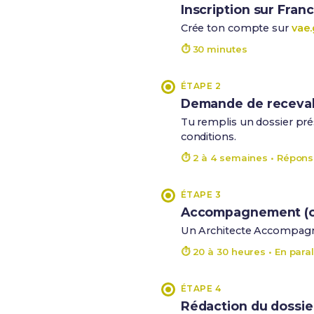
Inscription sur Fran
Crée ton compte sur
vae.
⏱ 30 minutes
ÉTAPE 2
Demande de recevabil
Tu remplis un dossier prés
conditions.
⏱ 2 à 4 semaines • Répons
ÉTAPE 3
Accompagnement (o
Un Architecte Accompagnat
⏱ 20 à 30 heures • En paral
ÉTAPE 4
Rédaction du dossier