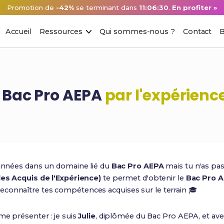
Promotion de
-42%
se terminant dans
11:06:29
.
En profiter »
Accueil
Ressources
Qui sommes-nous ?
Contact
B
n Bac Pro AEPA
par l'expérienc
s années dans un domaine lié du
Bac Pro AEPA
mais tu n'as pas
des Acquis de l'Expérience)
te permet d'obtenir le
Bac Pro A
reconnaître tes compétences acquises sur le terrain 🎓
me présenter : je suis
Julie
, diplômée du Bac Pro AEPA, et av