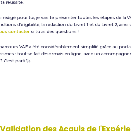
a réussite.
ai rédigé pour toi, je vais te présenter toutes les étapes de la V
tions d'éligibilité, la rédaction du Livret 1 et du Livret 2, ainsi 
ous contacter
si tu as des questions !
parcours VAE a été considérablement simplifié grâce au porta
anismes : tout se fait désormais en ligne, avec un accompagne
 C'est parti 🚀
8 à 12 mois
1 an
Durée moyenne du
Expérience minimum
parcours
requise
a
Validation des Acquis de l'Expéri