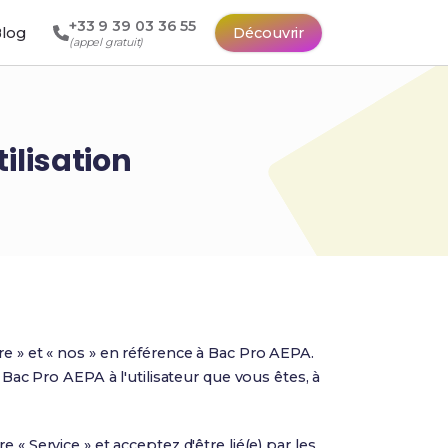
+33 9 39 03 36 55
log
Découvrir
(appel gratuit)
ilisation
re » et « nos » en référence à Bac Pro AEPA.
 Bac Pro AEPA à l'utilisateur que vous êtes, à
« Service » et acceptez d'être lié(e) par les