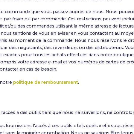
ute commande que vous passez auprès de nous. Nous pouvons, 
e, par foyer ou par commande. Ces restrictions peuvent incl
t et/ou des commandes utilisant la même adresse de facturati
ous tentions de vous en aviser en vous contactant au moyen d
rnis au moment de la commande. Nous nous réservons le droit
 par des négociants, des revendeurs ou des distributeurs. Vou
t exactes pour tous les achats effectués dans notre boutiqu
ompris votre adresse e-mail et vos numéros de cartes de crédit
contacter en cas de besoin.
 notre
politique de remboursement
.
accès à des outils tiers que nous ne surveillons, ne contrôlo
ournissons l'accès à ces outils « tels quels » et « sous réserv
et sans la moindre approbation. Nous ne saurions être tenus 