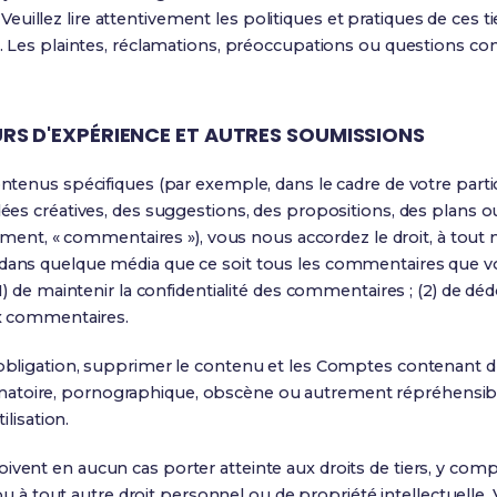
s. Veuillez lire attentivement les politiques et pratiques de ce
 Les plaintes, réclamations, préoccupations ou questions conc
RS D'EXPÉRIENCE ET AUTRES SOUMISSIONS
enus spécifiques (par exemple, dans le cadre de votre partici
s créatives, des suggestions, des propositions, des plans ou 
ement, « commentaires »), vous nous accordez le droit, à tout 
iliser dans quelque média que ce soit tous les commentaires 
1) de maintenir la confidentialité des commentaires ; (2) de 
ux commentaires.
obligation, supprimer le contenu et les Comptes contenant d
ffamatoire, pornographique, obscène ou autrement répréhensible 
lisation.
nt en aucun cas porter atteinte aux droits de tiers, y compr
 ou à tout autre droit personnel ou de propriété intellectuell