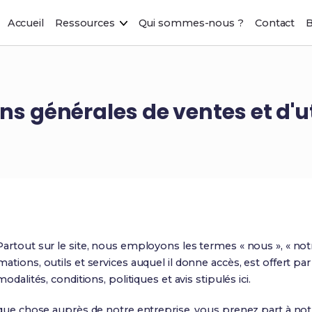
Accueil
Ressources
Qui sommes-nous ?
Contact
B
ns générales de ventes et d'ut
artout sur le site, nous employons les termes « nous », « not
tions, outils et services auquel il donne accès, est offert par
dalités, conditions, politiques et avis stipulés ici.
que chose auprès de notre entreprise, vous prenez part à notre 