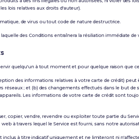
duits à des fins illégales ou non autorisées, ni violer des lois 
les lois relatives aux droits d'auteur).
matique, de virus ou tout code de nature destructrice.
laquelle des Conditions entraînera la résiliation immédiate de 
ES
servir quelqu'un à tout moment et pour quelque raison que ce 
ion des informations relatives à votre carte de crédit) peut ê
s réseaux ; et (b) des changements effectués dans le but de 
pareils. Les informations de votre carte de crédit sont toujour
, copier, vendre, revendre ou exploiter toute partie du Servic
 web à travers lequel le Service est fourni, sans notre autorisa
nt inclus à titre indicatif uniquement et ne limiteront ni n'aff