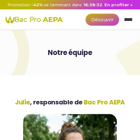
Promotion
-42%
se terminant dans
16:38:32
.
En profiter »
Bac Pro
AEPA
Découvrir
Notre équipe
Julie
, responsable de
Bac Pro AEPA