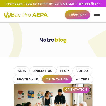
Promotion
-42%
se terminant dans
06:22:14
.
En profiter »
Bac Pro
AEPA
Découvrir
Notre
blog
AEPA
ANIMATION
PFMP
EMPLOI
PROGRAMME
ORIENTATION
AUTRES
ORIENTATION