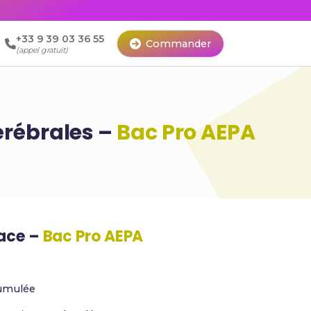
+33 9 39 03 36 55
Commander
(appel gratuit)
érébrales –
Bac Pro AEPA
cace –
Bac Pro AEPA
umulée