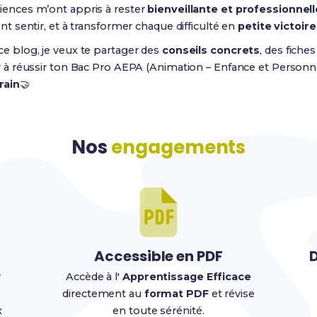
iences m’ont appris à rester
bienveillante et professionnell
ent sentir, et à transformer chaque difficulté en
petite victoire
ce blog, je veux te partager des
conseils concrets
, des fiche
er à réussir ton Bac Pro AEPA (Animation – Enfance et Personn
rain
🤝
Nos
engagements
Accessible en PDF
D
r
Accède à l'
Apprentissage Efficace
directement au
format PDF
et révise
x
en toute sérénité.