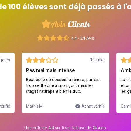
de 100 élèves sont déjà passés à l'
Avis
Clients
4,4 • 24 Avis
5 jours
13 juillet
Pas mal mais intense
Amb
Beaucoup de dossiers à rendre, parfois
La cl
trop de théorie à mon goût mais les
et on
stages rattrapent bien le truc.
les g
érifié
Mathis M.
Achat vérifié
Camil
Une note de
4,4
sur
5
sur la base de
24 avis
.