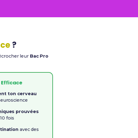
ace
?
décrocher leur
Bac Pro
 Efficace
t ton cerveau
neuroscience
niques prouvées
10 fois
tination
avec des