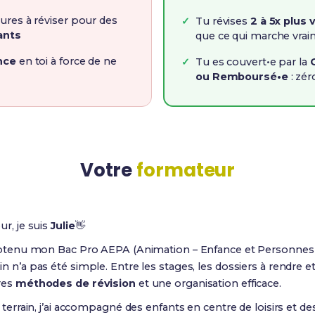
ures à réviser pour des
Tu révises
2 à 5x plus 
ants
que ce qui marche vra
nce
en toi à force de ne
Tu es couvert•e par la
ou Remboursé•e
: zér
Votre
formateur
ur, je suis
Julie
👋
obtenu mon Bac Pro AEPA (Animation – Enfance et Personnes 
n n’a pas été simple. Entre les stages, les dossiers à rendre e
res
méthodes de révision
et une organisation efficace.
e terrain, j’ai accompagné des enfants en centre de loisirs e