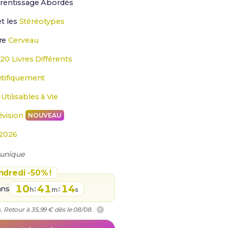
prentissage Abordés
t les
Stéréotypes
re
Cerveau
 20 Livres Différents
ntifiquement
e
Utilisables à Vie
évision
NOUVEAU
2026
 unique
ndredi -50% !
10
41
13
ans
:
:
h
m
s
. Retour à 35,99 € dès le 08/08.
?