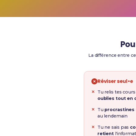
Pou
La différence entre ce
Réviser seul•e
Tu relis tes cour
oublies tout en 
Tu
procrastines
au lendemain
Tu ne sais pas
co
retient
l'informa