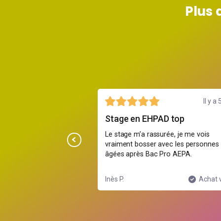
Plus 
26 juillet
Il y a 
Stage en EHPAD top
ait grave stylé, on bouge
Le stage m’a rassurée, je me vois
re cours et animations,
vraiment bosser avec les personnes
de s’ennuyer
âgées après Bac Pro AEPA.
Achat vérifié
Inès P.
Achat v