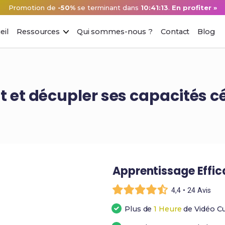
Promotion de
-50%
se terminant dans
10:41:12
.
En profiter »
eil
Ressources
Qui sommes-nous ?
Contact
Blog
 et décupler ses capacités c
Apprentissage Effi
4,4 • 24 Avis
Plus de
1 Heure
de Vidéo C