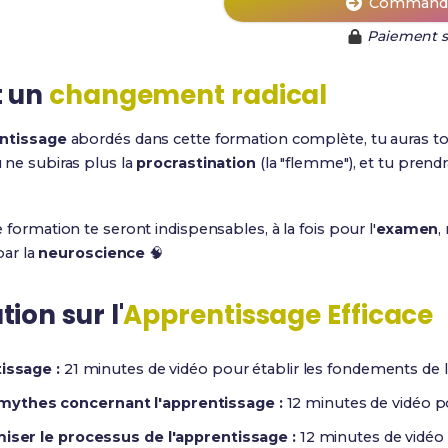
Commande
Paiement s
t un
changement radical
entissage
abordés dans cette formation complète, tu auras to
tu ne subiras plus la
procrastination
(la "flemme"), et tu prendr
formation te seront indispensables, à la fois pour l'
examen
,
par la
neuroscience
🧠
ion sur l'
Apprentissage Efficace
issage :
21 minutes de vidéo pour établir les fondements de 
mythes concernant l'apprentissage :
12 minutes de vidéo po
miser le processus de l'apprentissage :
12 minutes de vidéo