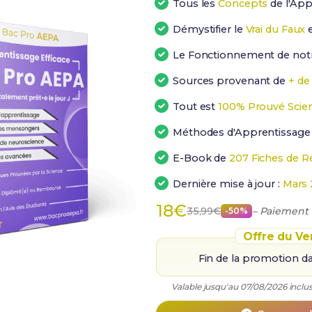
Tous les
Concepts
de l'Ap
Démystifier le
Vrai du Faux
e
Le Fonctionnement de not
Sources provenant de
+ de
Tout est
100% Prouvé Scie
Méthodes d'Apprentissag
E-Book de
207 Fiches de R
Dernière mise à jour :
Mars 
18€
35,99€
– Paiement
-50%
Offre du Ve
Fin de la promotion d
Valable jusqu'au 07/08/2026 inclus