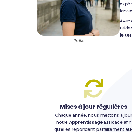
expér
faisai
Avec 
t’aid
le ter
Julie
Mises à jour régulières
Chaque année, nous mettons à jou
notre
Apprentissage Efficace
afin
qu'elles répondent parfaitement au