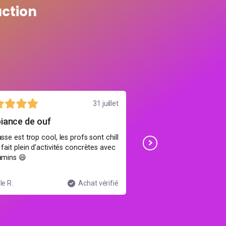
action
31 juillet
iance de ouf
Bon suivi pédagogi
asse est trop cool, les profs sont chill
Les profs prennent le tem
 fait plein d’activités concrètes avec
même quand on galère. J
amins 😄
progressé en préparation
le R.
Achat vérifié
Sarah L.