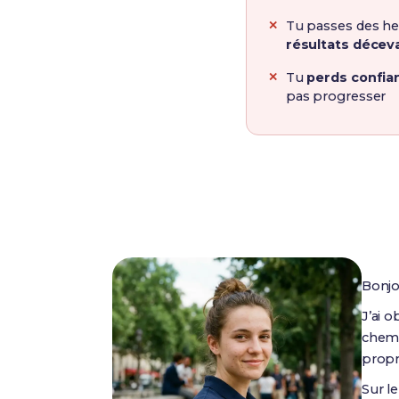
Tu passes des he
résultats décev
Tu
perds confia
pas progresser
Bonjo
J’ai 
chemi
prop
Sur l