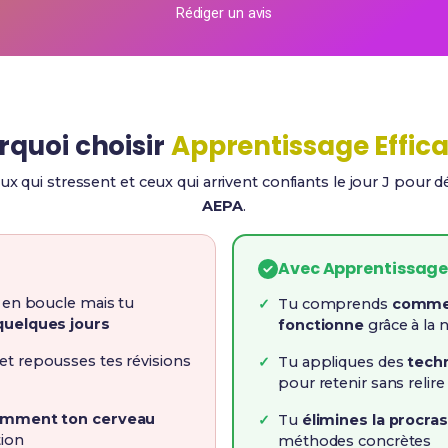
Rédiger un avis
rquoi choisir
Apprentissage Effic
ux qui stressent et ceux qui arrivent confiants le jour J pour 
AEPA
.
Avec Apprentissage
s en boucle mais tu
Tu comprends
commen
quelques jours
fonctionne
grâce à la 
et repousses tes révisions
Tu appliques des
tech
pour retenir sans relire 
mment ton cerveau
Tu
élimines la procras
tion
méthodes concrètes