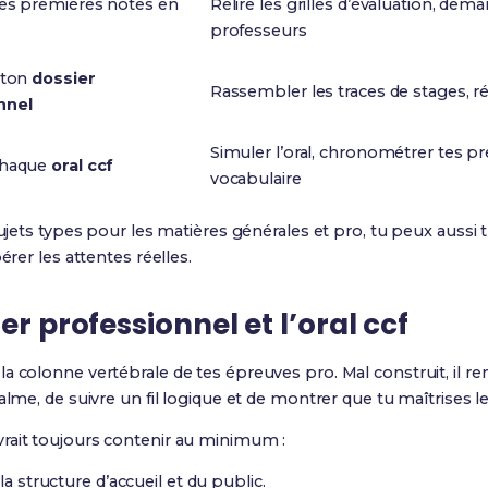
tes premières notes en
Relire les grilles d’évaluation, dem
professeurs
 ton
dossier
Rassembler les traces de stages, r
nnel
Simuler l’oral, chronométrer tes pr
chaque
oral ccf
vocabulaire
 sujets types pour les matières générales et pro, tu peux aussi
érer les attentes réelles.
er professionnel et l’oral ccf
la colonne vertébrale de tes épreuves pro. Mal construit, il ren
calme, de suivre un fil logique et de montrer que tu maîtrise
rait toujours contenir au minimum :
la structure d’accueil et du public.