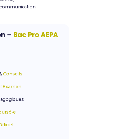
la communication.
on –
Bac Pro AEPA
&
Conseils
r
l'Examen
agogiques
ursé•e
ficiel