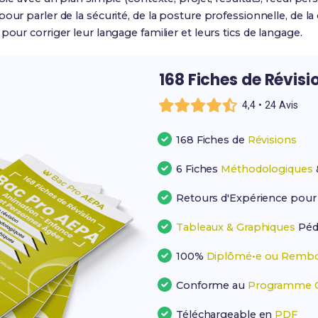
our parler de la sécurité, de la posture professionnelle, de 
our corriger leur langage familier et leurs tics de langage.
168 Fiches de Révisi
4,4 • 24 Avis
168 Fiches de
Révisions
6 Fiches
Méthodologiques
Retours d'Expérience pou
Tableaux & Graphiques
Péd
100%
Diplômé•e ou Rembo
Conforme au
Programme Of
Téléchargeable en
PDF