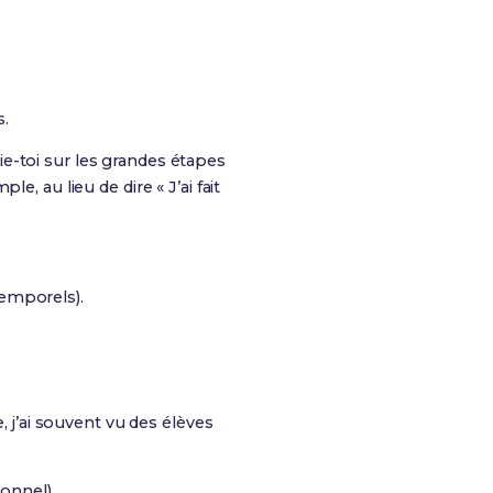
s.
e-toi sur les grandes étapes
, au lieu de dire « J’ai fait
temporels).
, j’ai souvent vu des élèves
onnel).