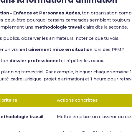
dans la formation d’animation
tion – Enfance et Personnes Âgées
, ton organisation comp
 peut-être pourquoi certains camarades semblent toujours p
t simplement une
methodologie travail
claire dès la seconde.
s publics, observer les animateurs, noter ce que tu vois.
r un vrai
entrainement mise en situation
lors des PFMP.
r ton
dossier professionnel
et répéter les oraux.
tit planning trimestriel. Par exemple, bloquer chaque semaine
rité, cadre juridique, projet d’animation) et 1 heure pour retr
ioritaire
Actions concrètes
ethodologie travail
Mettre en place un classeur ou d