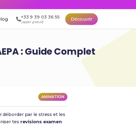
+33 9 39 03 36 55
log
Découvrir
(appel gratuit)
 AEPA : Guide Complet
ANIMATION
r déborder par le stress et les
aniser tes
revisions examen