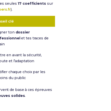
les seules
17 coefficients
sur
ers.fr
).
seil clé
gner ton
dossier
fessionnel
et tes traces de
ain
tre en avant la sécurité,
coute et l’adaptation
tifier chaque choix par les
oins du public
rvent de base à ces épreuves
euves solides
.