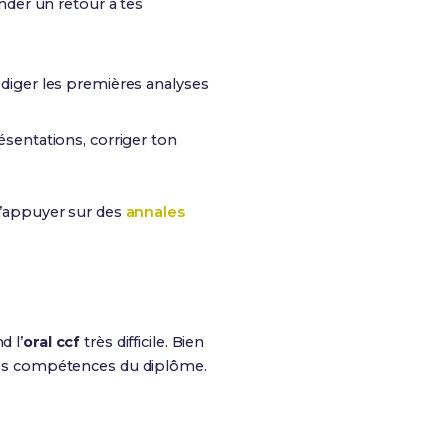
ander un retour à tes
édiger les premières analyses
ésentations, corriger ton
 t’appuyer sur des
annales
d l’
oral ccf
très difficile. Bien
s les compétences du diplôme.