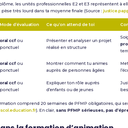
diplôme, les unités professionnelles E2 et E3 représentent à el
 pèse très lourd dans ta moyenne finale (Source :
justice.papp
Mode d’évaluation
Ce qu’on attend de toi
Con
Soi
oral ccf
ou
Présenter et analyser un projet
pro
ponctuel
réalisé en structure
terr
oral ccf
ou
Montrer comment tu animes
Met
ponctuel
auprès de personnes âgées
l’é
oral ccf
ou
Expliquer ton rôle auprès
Jus
ponctuel
d’enfants ou de jeunes
bes
 formation comprend 20 semaines de PFMP obligatoires, qui se
scol.education.fr
). En clair,
sans PFMP sérieuses, pas d’épr