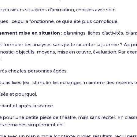
e plusieurs situations d’animation, choisies avec soin.
ues : ce qui a fonctionné, ce qui a été plus compliqué.
nement mise en situation
: plannings, fiches d’activités, bilan
 formuler tes analyses sans juste raconter ta journée ? Appui
nostic, objectifs, moyens, mise en œuvre, évaluation. Par exemple
:
érés chez les personnes âgées.
tu as fixés (ex : stimuler les échanges, maintenir des repères 
isés et pourquoi.
dant et après la séance.
e pour une petite pièce de théâtre, mais sans réciter. En classe
ues semaines simplement en :
ole avec un plan simple (contexte, projet, résultats, recul pers