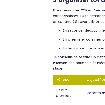
S’organiser tôt 
Pour réussir les CCF en
Anima
connaissances. Tu te demandes
en continu ? Souvent, ils on
En seconde : découvrir le
En première : commence
En terminale : consolide
Je conseille de te faire un pe
examen
des notions clés (sécu
stage.
Période
Objectif pr
Début
Poser ta
m
première