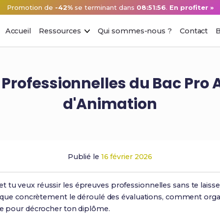
Promotion de
-42%
se terminant dans
08:51:55
.
En profiter »
Accueil
Ressources
Qui sommes-nous ?
Contact
B
 Professionnelles du Bac Pro
d'Animation
Publié le
16 février 2026
et tu veux réussir les épreuves professionnelles sans te laisse
xplique concrètement le déroulé des évaluations, comment org
gie pour décrocher ton diplôme.