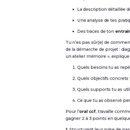
La description détaillée d
Une analyse de tes pratiq
Des traces de ton
entrai
Tu n’es pas sûr(e) de comment
de la démarche de projet : diag
un atelier mémoire », explique 
Quels besoins tu as rep
Quels objectifs concrets 
Quels supports tu as util
Ce que tu as observé pen
Pour l’
oral ccf
, travaille comm
gagner 2 à 3 points en quelq
1.
Structurant leur prise de par