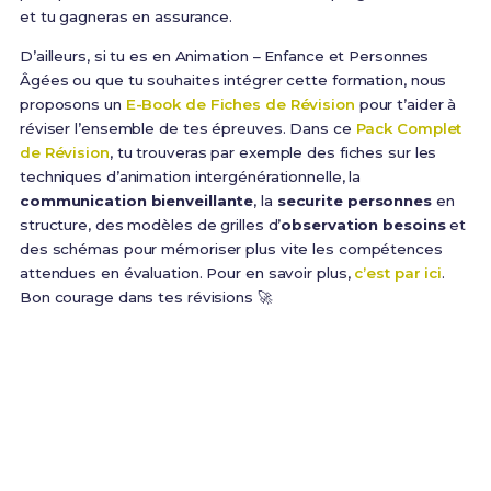
et tu gagneras en assurance.
D’ailleurs, si tu es en Animation – Enfance et Personnes
Âgées ou que tu souhaites intégrer cette formation, nous
proposons un
E-Book de Fiches de Révision
pour t’aider à
réviser l’ensemble de tes épreuves. Dans ce
Pack Complet
de Révision
, tu trouveras par exemple des fiches sur les
techniques d’animation intergénérationnelle, la
communication bienveillante
, la
securite personnes
en
structure, des modèles de grilles d’
observation besoins
et
des schémas pour mémoriser plus vite les compétences
attendues en évaluation. Pour en savoir plus,
c’est par ici
.
Bon courage dans tes révisions 🚀
Prêt(e) à réussir ton examen ?
Révise efficacement avec nos
168 Fiches de
Révision
pour le Bac Pro AEPA et maximise tes
chances de réussite !