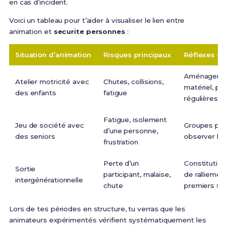
en cas d’incident.
Voici un tableau pour t’aider à visualiser le lien entre
animation et
securite personnes
:
Situation d’animation
Risques principaux
Réflexes de
Aménager l’e
Atelier motricité avec
Chutes, collisions,
matériel, pr
des enfants
fatigue
régulières
Fatigue, isolement
Jeu de société avec
Groupes peti
d’une personne,
des seniors
observer les
frustration
Perte d’un
Constitution
Sortie
participant, malaise,
de ralliemen
intergénérationnelle
chute
premiers se
Lors de tes périodes en structure, tu verras que les
animateurs expérimentés vérifient systématiquement les