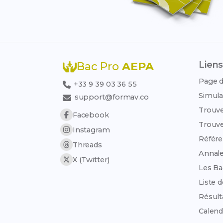
Liens
Bac Pro
AEPA
Page d
+33 9 39 03 36 55
Simula
support@formav.co
Trouve
Facebook
Trouve
Instagram
Référen
Threads
Annale
X (Twitter)
Les Ba
Liste 
Résult
Calend