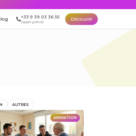
+33 9 39 03 36 55
log
Découvrir
(appel gratuit)
N
AUTRES
ANIMATION