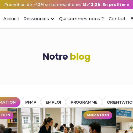
Promotion de
-42%
se terminant dans
15:43:38
.
En profiter »
Accueil
Ressources
Qui sommes-nous ?
Contact
B
Notre
blog
MATION
PFMP
EMPLOI
PROGRAMME
ORIENTATIO
ATION
ANIMATION