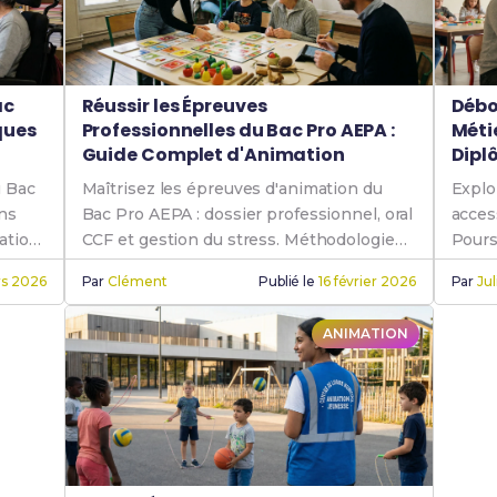
ac
Réussir les Épreuves
Débo
ques
Professionnelles du Bac Pro AEPA :
Méti
Guide Complet d'Animation
Dipl
u Bac
Maîtrisez les épreuves d'animation du
Explo
ns
Bac Pro AEPA : dossier professionnel, oral
acces
ation,
CCF et gestion du stress. Méthodologie
Pours
complète.
strat
rs 2026
Par
Clément
Publié le
16 février 2026
Par
Jul
Anima
ANIMATION