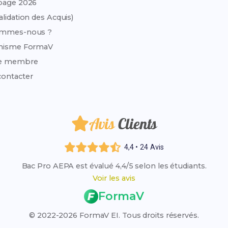
page 2026
alidation des Acquis)
ommes-nous ?
anisme FormaV
e membre
ontacter
Avis
Clients
4,4 • 24 Avis
Bac Pro AEPA est évalué 4,4/5 selon les étudiants.
Voir les avis
FormaV
© 2022-2026 FormaV EI. Tous droits réservés.