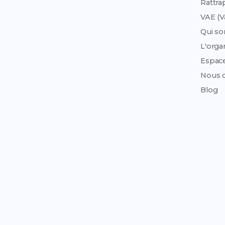
Rattra
VAE (V
Qui s
L'org
Espac
Nous c
Blog